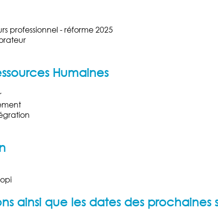
rs professionnel
-
réforme 2025
orateur
ssources Humaines
r
tement
égratio
n
n
n
iopi
s ainsi que les dates des prochaines 