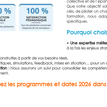
collective et de l’épa
Que votre objectif s
clés, de piloter un c
formation, nous ada
spécifiques.
Pourquoi chois
•
Une expertise métier
à la fois les enjeux st
onstruites à partir de vos besoins réels.
atiques, simulations, feedback, mises en situation… pour u
ion :
Nous assurons un suivi pour consolider les compéten
ment.
uvez les programmes et dates 2026 dans