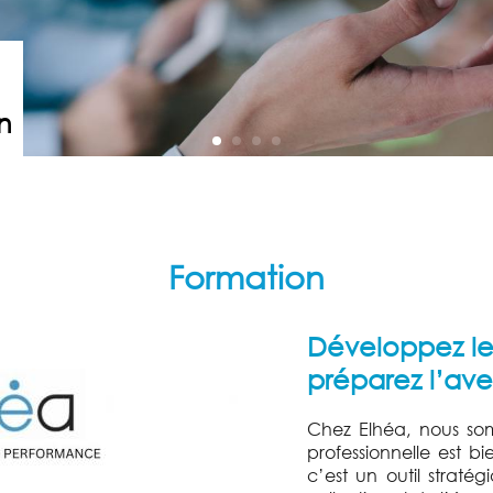
n
Formation
Développez l
préparez l’aven
Chez Elhéa, nous so
professionnelle est bi
c’est un outil strat