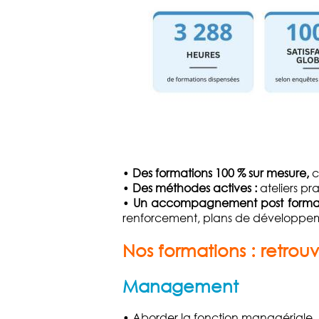
•
Des formations 100 % sur mesure,
c
•
Des méthodes actives :
ateliers pr
•
Un accompagnement post format
renforcement, plans de développe
Nos formations : retro
Management
• Aborder la fonction managériale