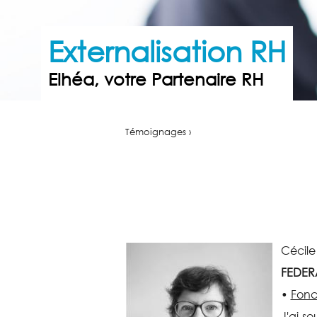
Externalisation RH
Elhéa, votre Partenaire RH
Témoignages ›
Cécil
FEDER
•
Fonc
J'ai s