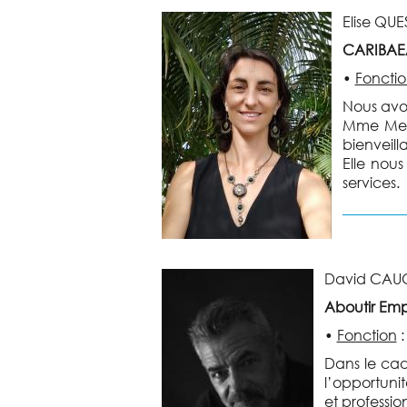
Elise QUE
CARIBAEA
•
Foncti
Nous avon
Mme Meye
bienveill
Elle nou
services.
David CAU
Aboutir Emp
•
Fonction
Dans le ca
l’opportuni
et professio