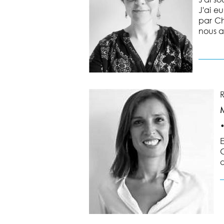
J'ai e
par Ch
nous a
E
G
d