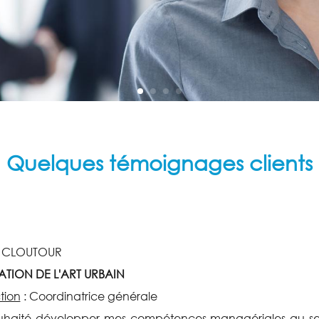
Quelques témoignages clients
e CLOUTOUR
ATION DE L'ART URBAIN
tion
:
Coordinatrice générale
ouhaité développer mes compétences managériales au sein