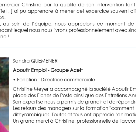
remercier Christine par la qualité de son intervention t
ffet , j’ai pu apprendre à mener cet excercice souvent dif
ce.
i, au sein de l’équipe, nous apprécions ce moment de 
dant lequel nous nous livrons professionnelement avec sincè
ine !
Sandra QUEMENER
Aboutir Emploi - Groupe Acett
•
Fonction
:
Directrice commerciale
Christine Meyer a accompagné la société Aboutir Emp
place des Fiches de Poste ainsi que des Entretiens An
Son expertise nous a permis de grandir et de répondre
Les retours des managers sur la formation "comment 
dithyrambiques. Toutes et tous ont apprécié l'animat
Un grand merci à Christine, professionnelle de l'ac